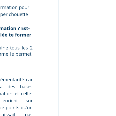
formation pour 
per chouette 
mation ? Est-
llée te former 
ine tous les 2 
hme le permet. 
mentarité car 
éja des bases 
ation et celle-
nrichi sur 
e points qu’on 
issait pas 