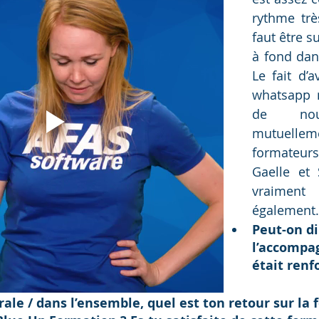
rythme très
faut être s
à fond dans
Le fait d’a
whatsapp 
de nou
mutuell
formateurs
Gaelle et 
vraime
également.
Peut-on di
l’accompa
était renfo
ale / dans l’ensemble, quel est ton retour sur la 