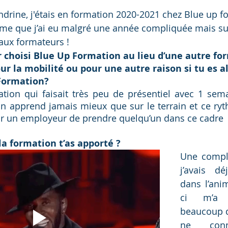
andrine, j'étais en formation 2020-2021 chez Blue up 
lôme que j’ai eu malgré une année compliquée mais su
aux formateurs !
 choisi Blue Up Formation au lieu d’une autre for
our la mobilité ou pour une autre raison si tu es a
Formation? 
ation qui faisait très peu de présentiel avec 1 sema
n apprend jamais mieux que sur le terrain et ce ryt
our un employeur de prendre quelqu’un dans ce cadre
la formation t’as apporté ?
Une complé
j’avais d
dans l’anim
ci m’a e
beaucoup d
ne conna