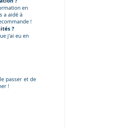
ation ?
formation en 
s a aidé à 
e recommande !
ités ? 
e j'ai eu en 
le passer et de 
her !