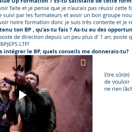
lue Up Formation ? Es-tu satisfaite de cette form
voir faite et je pense que je n’aurais pas réussi cette 
re suivi par les formateurs et avoir un bon groupe nou
voir notre formation donc je suis très contente et j
tenu ton BP , qu’as-tu fais ? As-tu eu des opportun
poste de direction depuis un peu plus d’ 1 an; poste qu
 BPJEPS LTP!
is intégrer le BP, quels conseils me donnerais-tu? 
Etre sûr(e)
de vouloir 
ne rien lâc