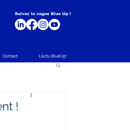
Suivez la vague Blue Up !
Contact
L'actu BlueUp'
nt !