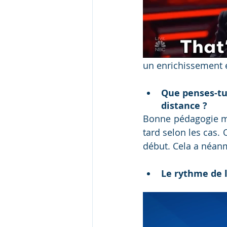
un enrichissement e
Que penses-tu
distance ? 
Bonne pédagogie mai
tard selon les cas. 
début. Cela a néanm
Le rythme de l