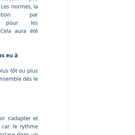
Les normes, la 
tation par 
 pour les 
Cela aura été 
s eu à 
us tôt ou plus 
ensemble dès le 
oir s’adapter et 
 car le rythme 
oriace donc un 