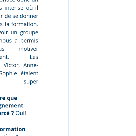
 intense où il 
ur de se donner 
 la formation. 
voir un groupe 
nous a permis 
s motiver 
ement. Les 
 Victor, Anne-
Sophie étaient 
nt super 
re que 
gnement 
rcé ? 
Oui!
formation 