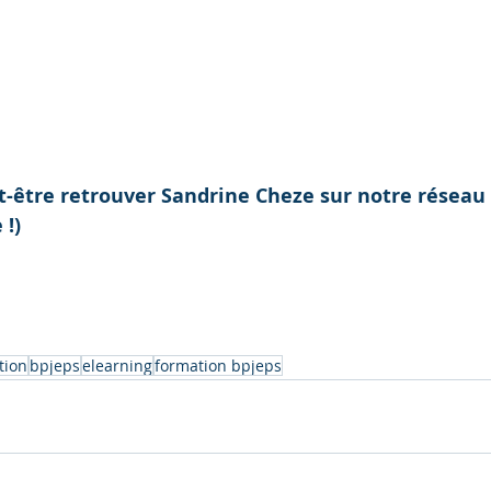
t-être retrouver Sandrine Cheze sur notre réseau
 !)
tion
bpjeps
elearning
formation bpjeps