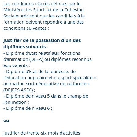
Les conditions d'accès définies par le
Les conditions d'accès définies par le
Ministère des Sports et de la Cohésion
Ministère des Sports et de la Cohésion
Sociale précisent que les candidats à la
Sociale précisent que les candidats à la
formation doivent répondre à une des
formation doivent répondre à une des
conditions suivantes :
conditions suivantes :​
Justifier de la possession d'un des
Justifier de la possession d'un des
diplômes suivants :
diplômes suivants :
- Diplôme d'Etat relatif aux fonctions
- Diplôme d'Etat relatif aux fonctions
d'animation (DEFA) ou diplômes reconnus
d'animation (DEFA) ou diplômes reconnus
équivalents ;
équivalents ;
- Diplôme d'Etat de la jeunesse, de
- Diplôme d'Etat de la jeunesse, de
l'éducation populaire et du sport spécialité
l'éducation populaire et du sport spécialité «
« animation socio-éducative ou culturelle »
animation socio-éducative ou culturelle »
(DEJEPS ASEC) ;
(DEJEPS ASEC) ;
- Diplôme de niveau 5 dans le champ de
- Diplôme de niveau 5 dans le champ de
l'animation ;
l'animation ;
- Diplôme de niveau 6 ;
- Diplôme de niveau 6 ;​
ou
ou​
Justifier de trente-six mois d'activités
Justifier de trente-six mois d'activités
professionnelles ou bénévoles