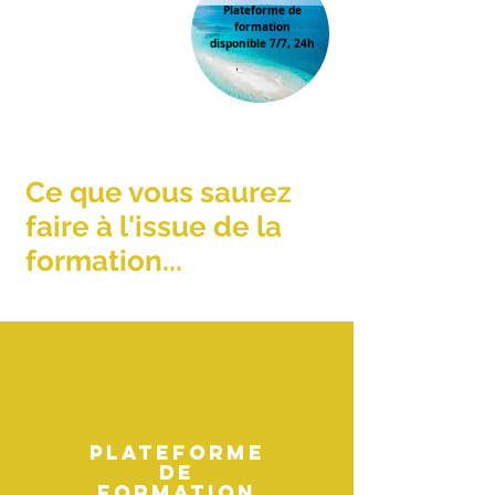
Plateforme de
formation
100%
ligne
en
disponible 7/7, 24h
Ce que vous saurez
faire à l'issue de la
formation...
Plateforme
de
formation