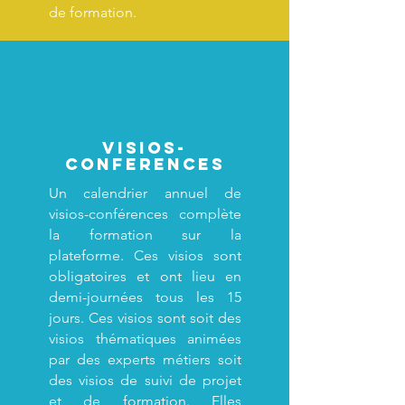
de formation.
Visios-
conferences
Un calendrier annuel de
visios-conférences complète
la formation sur la
plateforme. Ces visios sont
obligatoires et ont lieu en
demi-journées tous les 15
jours. Ces visios sont soit des
visios thématiques animées
par des experts métiers soit
des visios de suivi de projet
et de formation. Elles