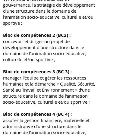
structure dans le domaine de l'animation
gouvernance, la stratégie de développement
socio-éducative, culturelle et/ou sportive ;
d'une structure dans le domaine de
l'animation socio-éducative, culturelle et/ou
Bloc de compétences 2 (BC2)
: concevoir et
sportive ;​
diriger un projet de développement d'une
structure dans le domaine de l'animation
Bloc de compétences 2 (BC2) :
socio-éducative, culturelle et/ou sportive ;
concevoir et diriger un projet de
développement d'une structure dans le
Bloc de compétences 3 (BC 3)
: manager
domaine de l'animation socio-éducative,
l'équipe et gérer les ressources humaines
culturelle et/ou sportive ;​
et la démarche « Qualité, Sécurité, Santé au
Travail et Environnement » d'une structure
Bloc de compétences 3 (BC 3) :
dans le domaine de l'animation socio-
manager l'équipe et gérer les ressources
éducative, culturelle et/ou sportive ;
humaines et la démarche « Qualité, Sécurité,
Santé au Travail et Environnement » d'une
Bloc de compétences 4 (BC 4)
: assurer la
gestion financière, matérielle et
structure dans le domaine de l'animation
administrative d'une structure dans le
socio-éducative, culturelle et/ou sportive ;​
domaine de l'animation socio-éducative,
culturelle et/ou sportive.
Bloc de compétences 4 (BC 4) :
assurer la gestion financière, matérielle et
administrative d'une structure dans le
domaine de l'animation socio-éducative,