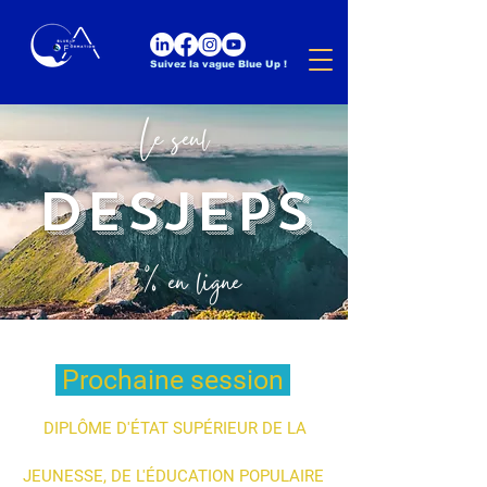
Suivez la vague Blue Up !
Le seul
DESJEPS
100% en ligne
Prochaine session
DIPLÔME D'ÉTAT SUPÉRIEUR DE LA
JEUNESSE, DE L'ÉDUCATION POPULAIRE