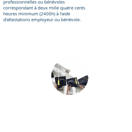
professionnelles ou bénévoles
correspondant à deux mille quatre cents
correspondant à deux mille quatre cents
heures minimum (2400h) à l'aide
heures minimum (2400h) à l'aide
d'attestations employeur ou bénévole.
d'attestations employeur ou bénévole.
95%
réussite
de
2024
en
*hors abandons
joignables du
2 Mentor-
lundi au
Responsables
de
vendredi en
formation