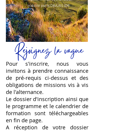
Habilité par la DRAJES IDF
en 15 mois, où nous vous
accompagnons à chaque
étape du développement
de vos compétences de
Rejoignez la vague
coordinateur.
Habilité par la DRAJES
Pour s'inscrire, nous vous
IDF
invitons à prendre connaissance
de pré-requis ci-dessus et des
obligations de missions vis à vis
de l'alternance.
Le dossier d'inscription ainsi que
le programme et le calendrier de
formation sont téléchargeables
en fin de page.
A réception de votre dossier