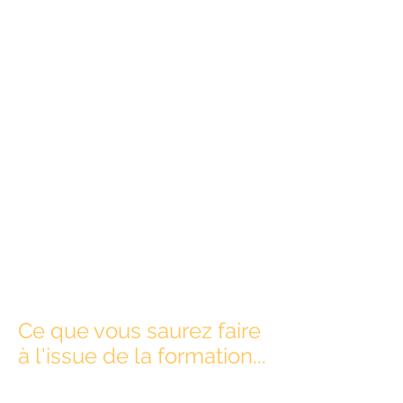
700h
de
Code ROME K1206
formation
sur
Code RNCP39930
15 mois
Plateforme de
formation disponible
90%
ligne
en
7/7j
Visios sur l'année
Ce que vous saurez faire
à l'issue de la formation...