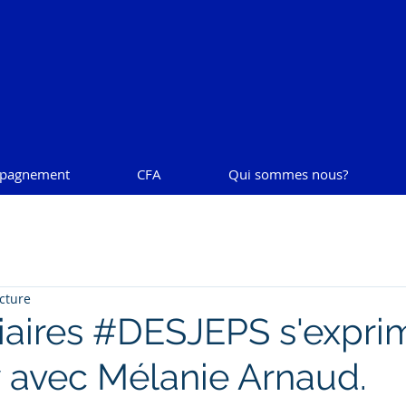
pagnement
CFA
Qui sommes nous?
cture
iaires #DESJEPS s'exprim
w avec Mélanie Arnaud.