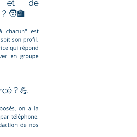
 et de 
 🧑‍🏫 
à chacun" est 
it son profil. 
ice qui répond 
ver en groupe 
cé ? 💪
posés, on a la 
par téléphone, 
action de nos 