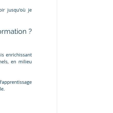
r jusqu'où je 
rmation ? 
is enrichissant 
els, en milieu 
d'apprentissage 
le.