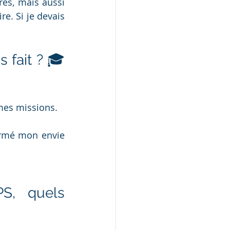
es, mais aussi 
e. Si je devais 
fait ? 🎓 
mes missions. 
rmé mon envie 
S, quels 