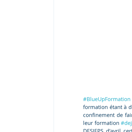
#BlueUpFormation
formation étant à d
confinement de fair
leur formation 
#de
DESJEPS d'avril ce