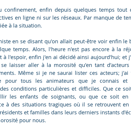
u confinement, enfin depuis quelques temps tout c
ives en ligne ni sur les réseaux. Par manque de tem
ée à la situation.  
miste en se disant qu'on allait peut-être voir enfin le 
lque temps. Alors, l'heure n'est pas encore à la réjo
 à l'espoir, enfin j'en ai décidé ainsi aujourd'hui; et j
s se laisser aller à la morosité qu'en tant d'acteurs
ents. Même si je ne saurai lister ces acteurs; j'ai
re pour tous les animateurs que je connais et qu
es conditions particulières et difficiles. Que ce soit
illir les enfants de soignants, ou que ce soit en
e à des situations tragiques où il se retrouvent en 
sidents et familles dans leurs derniers instants d'é
morosité pour nous.