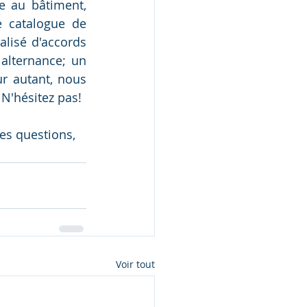
Pôle Emploi (formations allant du numérique au commerce ou même au bâtiment, 
 catalogue de 
lisé d'accords 
lternance; un 
r autant, nous 
 N'hésitez pas!
es questions, 
Voir tout