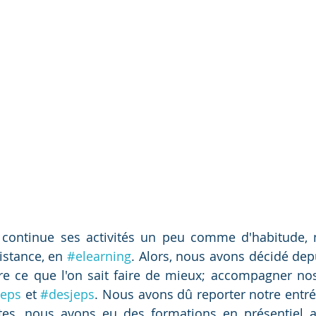
 continue ses activités un peu comme d'habitude, n
istance, en 
#elearning
. Alors, nous avons décidé depu
e ce que l'on sait faire de mieux; accompagner nos 
jeps
 et 
#desjeps
. Nous avons dû reporter notre entré
rtes, nous avons eu des formations en présentiel a