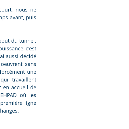
ourt; nous ne 
ps avant, puis 
bout du tunnel. 
uissance c'est 
'ai aussi décidé 
 oeuvrent sans 
 forcément une 
i travaillent 
 en accueil de 
 EHPAD où les 
première ligne 
changes. 