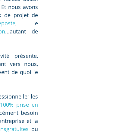
 Et nous avons 
 de projet de 
eposte
, le 
on
...autant de 
té présente, 
nt vers nous, 
ent de quoi je 
ssionnelle; les 
100% prise en 
rcément besoin 
treprise et la 
nsgratuites
 du 