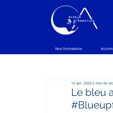
Nos formations
Accom
15 avr. 2020
2 min de le
Le bleu 
#Blueupf