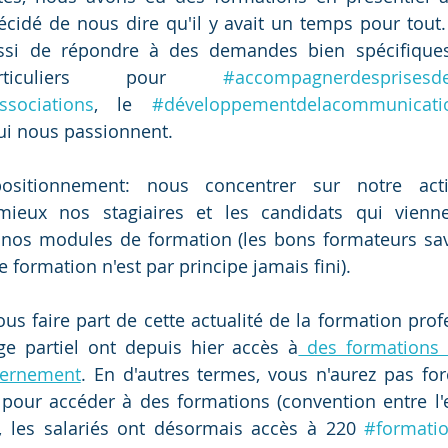
cidé de nous dire qu'il y avait un temps pour tout.
ssi de répondre à des demandes bien spécifiques
articuliers pour 
#accompagnerdesprisesd
sociations
, le 
#développementdelacommunicati
qui nous passionnent.  
sitionnement: nous concentrer sur notre activi
eux nos stagiaires et les candidats qui vienne
 nos modules de formation (les bons formateurs sav
 formation n'est par principe jamais fini).
vous faire part de cette actualité de la formation profe
e partiel ont depuis hier accès à
 des formations 
vernement
. En d'autres termes, vous n'aurez pas fo
F pour accéder à des formations (convention entre l'en
 les salariés ont désormais accès à 220 
#formatio