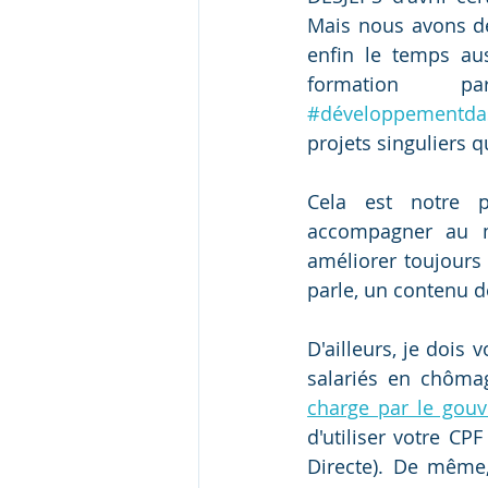
Mais nous avons dé
enfin le temps au
formation p
#développementdas
projets singuliers 
Cela est notre po
accompagner au mi
améliorer toujours
parle, un contenu de
D'ailleurs, je dois 
salariés en chômag
charge par le gou
d'utiliser votre CP
Directe). De même,