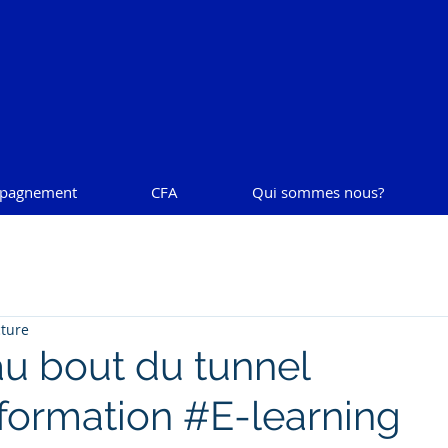
pagnement
CFA
Qui sommes nous?
cture
au bout du tunnel
ormation #E-learning