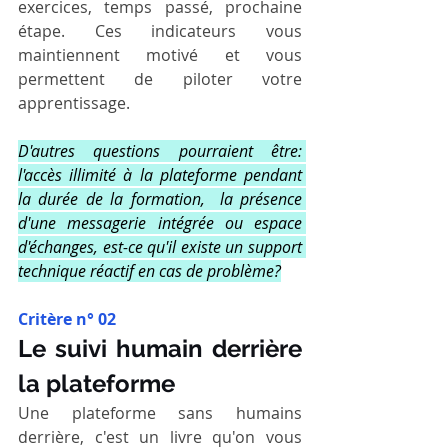
exercices, temps passé, prochaine 
étape. Ces indicateurs vous 
maintiennent motivé et vous 
permettent de piloter votre 
apprentissage.
D'autres questions pourraient être: 
l'accès illimité à la plateforme pendant 
la durée de la formation,  la présence 
d'une messagerie intégrée ou espace 
d'échanges, est-ce qu'il existe un support 
technique réactif en cas de problème?
Critère n° 02
Le suivi humain derrière 
la plateforme
Une plateforme sans humains 
derrière, c'est un livre qu'on vous 