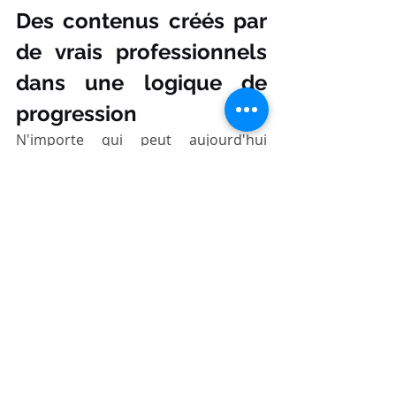
Des contenus créés par 
de vrais professionnels 
dans une logique de 
progression
N'importe qui peut aujourd'hui 
mettre en ligne une vidéo et appeler 
ça une formation. Youtube fait 
d'ailleurs ça très bien. Mais la vraie 
question à se poser est la suivante: 
qui a conçu ce contenu, et avec 
quelle légitimité ? Dans quelle 
intention et quelle progression 
pédagogique?
🎓 
Des experts du terrain, pas 
seulement des théoriciens
Les meilleurs formateurs sont ceux 
qui pratiquent encore ou ont une 