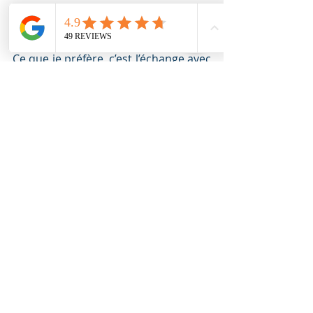
6. Qu’est-ce que tu aimes dans ton 
rôle de Mentor/ Responsable de 
formation ?
Ce que je préfère, c’est l’échange avec 
les stagiaires. J’aime découvrir leurs 
terrains professionnels et leurs 
projets de développement. C’est très 
intéressant de chercher les 
meilleures solutions pour répondre 
aux attendus de la certification en 
fonction de leur situation spécifique 
et de leur réalité. 
C’est aussi très satisfaisant d’assister 
à leur montée en compétences.
7. Le mot de la fin ? 
🔚
Chez Blue Up', la formation est un 
vrai travail d’équipe ! 
Nous mobilisons nos compétences 