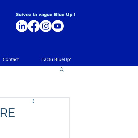
Suivez la vague Blue Up !
Contact
L'actu BlueUp'
IRE