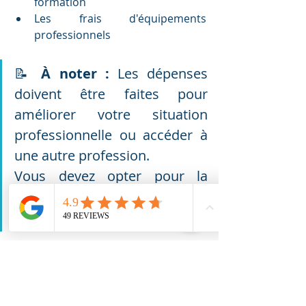
formation
Les frais d'équipements 
professionnels
📝 
À noter : 
Les dépenses 
doivent être faites pour 
améliorer votre situation 
professionnelle ou accéder à 
une autre profession.
Vous devez opter pour la 
déduction des frais réels
 et 
justifier vos frais. 🤓☝️
Où s'informer ? 🔍
Service d'information des impôts
Pour des informations générales :