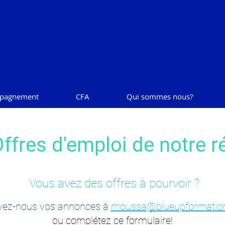
pagnement
CFA
Qui sommes nous?
ffres d'emploi de notre 
Vous avez des offres à pourvoir ?
yez-nous vos annonces à
moussa@blueupformatio
ou complétez ce formulaire!