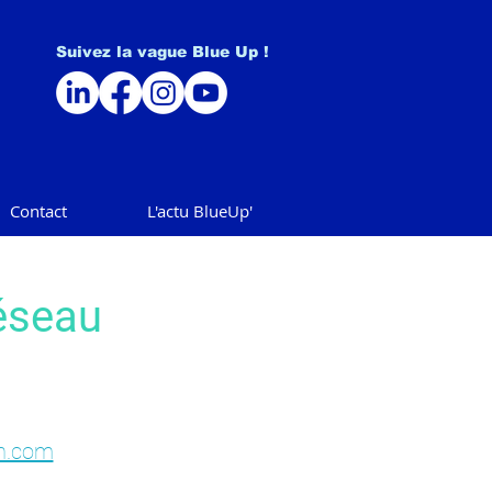
Suivez la vague Blue Up !
Contact
L'actu BlueUp'
réseau
n.com