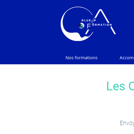
Nos formations
Accom
Les O
Envo