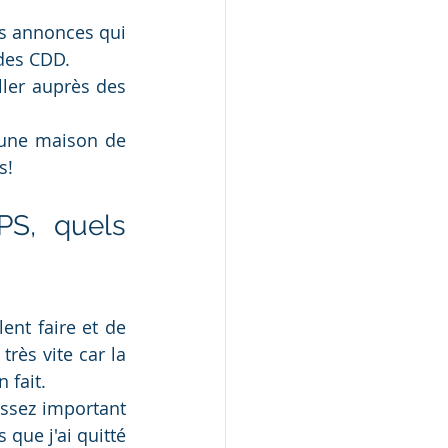
s annonces qui 
 des CDD.
ler auprès des 
une maison de 
s!
PS, quels 
ent faire et de 
rès vite car la 
 fait.
ssez important 
ue j'ai quitté 