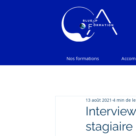
Nos formations
Accom
13 août 2021
4 min de le
Intervie
stagiair