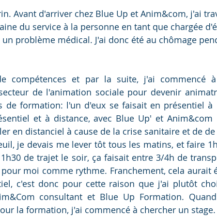
in. Avant d'arriver chez Blue Up et Anim&com, j'ai trav
ine du service à la personne en tant que chargée d'éva
 à un problème médical. J'ai donc été au chômage pen
n de compétences et par la suite, j'ai commencé à
ecteur de l'animation sociale pour devenir animatrice
 de formation: l'un d'eux se faisait en présentiel à M
sentiel et à distance, avec Blue Up' et Anim&com Co
ler en distanciel à cause de la crise sanitaire et de de
 1h30 de trajet le soir, ça faisait entre 3/4h de transpo
e pour moi comme rythme. Franchement, cela aurait été
iel, c'est donc pour cette raison que j'ai plutôt choi
im&Com consultant et Blue Up Formation. Quand j'
our la formation, j'ai commencé à chercher un stage.