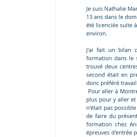
Je suis Nathalie Mar
13 ans dans le doma
été licenciée suite
environ. 
J'ai fait un bila
formation dans le s
trouvé deux centres
second était en pré
donc préféré travail
 Pour aller à Montreuil, je devais me lever tôt tous les matins, et faire 1h de trajet voire 
plus pour y aller et
n'était pas possibl
de faire du présent
formation chez An
épreuves d'entrée p