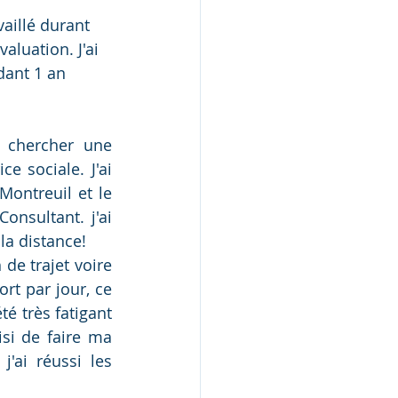
aillé durant 
luation. J'ai 
dant 1 an 
 chercher une 
 sociale. J'ai 
ontreuil et le 
nsultant. j'ai 
 la distance!
rt par jour, ce 
 très fatigant 
si de faire ma 
ai réussi les 
 