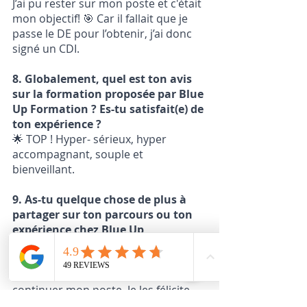
J’ai pu rester sur mon poste et c'était 
mon objectif! 
🎯
 Car il fallait que je 
passe le DE pour l’obtenir, j’ai donc 
signé un CDI.
8. Globalement, quel est ton avis 
sur la formation proposée par Blue 
Up Formation ? Es-tu satisfait(e) de 
ton expérience ?
🌟 
TOP ! Hyper- sérieux, hyper 
accompagnant, souple et 
bienveillant. 
9. As-tu quelque chose de plus à 
partager sur ton parcours ou ton 
expérience chez Blue Up 
Formation ?
Je suis juste ravie d’avoir trouvé cette 
formation qui m’a permis de 
continuer mon poste. Je les félicite 
d’avoir réussi construire cet 