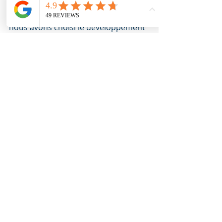
l'espère de financer des projets à 
forte valeur ajoutée pour nous; et 
nous avons choisi le développement 
durable. En 2019, on souhaite agir 
par le financement d'actions en 
faveur de la préservation marine. 
Vous connaissez des associations 
susceptibles d'accepter nos 
financements?