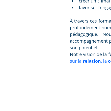
créer un climat
favoriser l’eng
À travers ces forma
profondément humai
pédagogique. No
accompagnement per
son potentiel.
Notre vision de la 
sur la 
relation
, la 
c