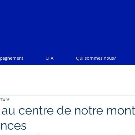
pagnement
CFA
Qui sommes nous?
cture
 au centre de notre mon
nces